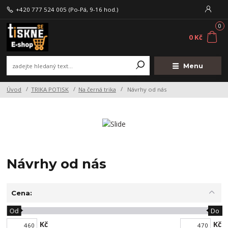
+420 777 524 005
(Po-Pá, 9-16 hod.)
0
0 Kč
Menu
Úvod
TRIKA POTISK
Na černá trika
Návrhy od nás
Návrhy od nás
Cena:
Od
Do
Kč
Kč