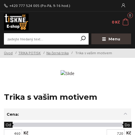
+420 777 524 005
(Po-Pá, 9-16 hod.)
0
0 Kč
Menu
Úvod
TRIKA POTISK
Na černá trika
Trika s vašim motivem
Trika s vašim motivem
Cena:
Od
Do
Kč
Kč