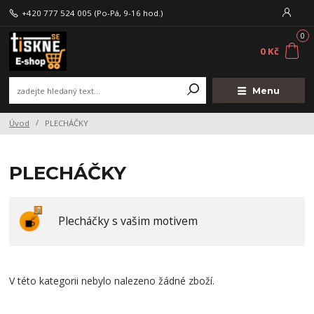
+420 777 524 005
(Po-Pá, 9-16 hod.)
0
0 Kč
Menu
Úvod
PLECHÁČKY
PLECHÁČKY
Plecháčky s vašim motivem
V této kategorii nebylo nalezeno žádné zboží.