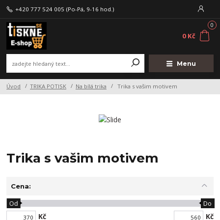
+420 777 524 005
(Po-Pá, 9-16 hod.)
0
0 Kč
Menu
Úvod
TRIKA POTISK
Na bílá trika
Trika s vašim motivem
Trika s vašim motivem
Cena:
Od
Do
Kč
Kč