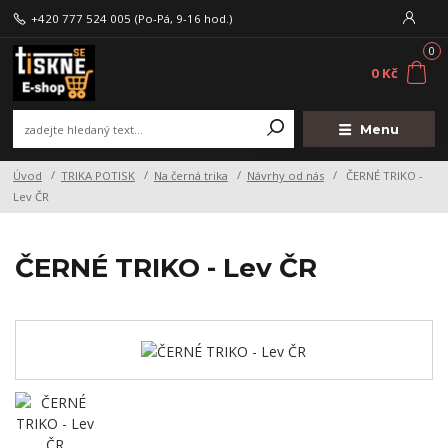
+420 777 524 005
(Po-Pá, 9-16 hod.)
0
0 Kč
Menu
Úvod
TRIKA POTISK
Na černá trika
Návrhy od nás
ČERNÉ TRIKO -
Lev ČR
ČERNÉ TRIKO - Lev ČR