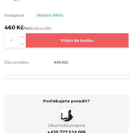
Dostupnost
Skladem 499 ks
460 Kč
/
ks
380 Kč
bez DPH
Přidat do košíku
Číslo produktu:
A00-022
Potřebujete poradit?
Zákaznická podpora
+420 777 524 005