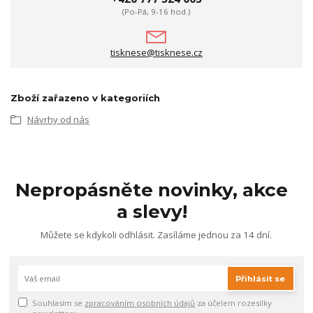
(Po-Pá, 9-16 hod.)
tisknese@tisknese.cz
Zboží zařazeno v kategoriích
Návrhy od nás
Nepropásněte novinky, akce
a slevy!
Můžete se kdykoli odhlásit. Zasíláme jednou za 14 dní.
Přihlásit se
Souhlasím se
zpracováním osobních údajů
za účelem rozesílky