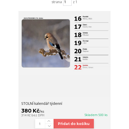
strana
z 1
STOLNÍ kalendář týdenní
380 Kč
/
ks
Skladem 500 ks
314 Kč
bez DPH
Přidat do košíku