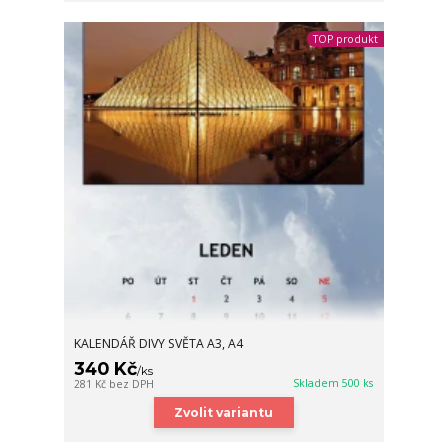
TOP produkt
KALENDÁŘ DIVY SVĚTA A3, A4
340 Kč
/
ks
Skladem 500 ks
281 Kč
bez DPH
Zvolit variantu