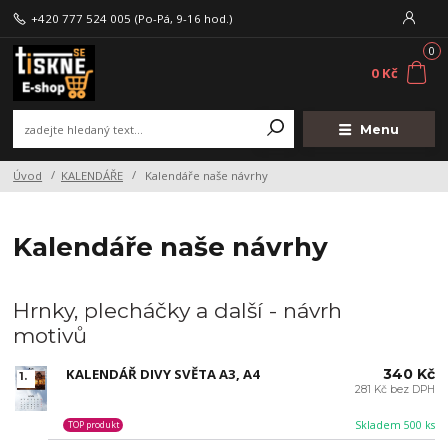
+420 777 524 005
(Po-Pá, 9-16 hod.)
0
0 Kč
Menu
Úvod
KALENDÁŘE
Kalendáře naše návrhy
Kalendáře naše návrhy
Hrnky, plecháčky a další - návrh
motivů
KALENDÁŘ DIVY SVĚTA A3, A4
340 Kč
1.
281 Kč bez DPH
Skladem 500 ks
TOP produkt