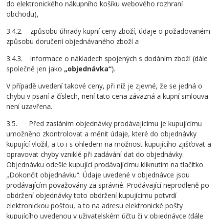
do elektronického nákupního košíku webového rozhraní
obchodu),
3.4.2. způsobu úhrady kupní ceny zboží, údaje o požadovaném
způsobu doručení objednávaného zboží a
3.4.3. informace o nákladech spojených s dodáním zboží (dále
společně jen jako
„objednávka“
).
V případě uvedení takové ceny, při níž je zjevné, že se jedná o
chybu v psaní a číslech, není tato cena závazná a kupní smlouva
není uzavřena.
3.5. Před zasláním objednávky prodávajícímu je kupujícímu
umožněno zkontrolovat a měnit údaje, které do objednávky
kupující vložil, a to i s ohledem na možnost kupujícího zjišťovat a
opravovat chyby vzniklé při zadávání dat do objednávky.
Objednávku odešle kupující prodávajícímu kliknutím na tlačítko
„Dokončit objednávku“. Údaje uvedené v objednávce jsou
prodávajícím považovány za správné. Prodávající neprodleně po
obdržení objednávky toto obdržení kupujícímu potvrdí
elektronickou poštou, a to na adresu elektronické pošty
kupujícího uvedenou v uživatelském účtu či v objednávce (dále