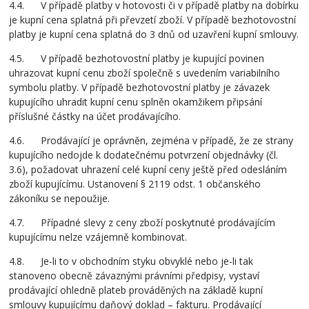
4.4. V případě platby v hotovosti či v případě platby na dobírku
je kupní cena splatná při převzetí zboží. V případě bezhotovostní
platby je kupní cena splatná do 3 dnů od uzavření kupní smlouvy.
4.5. V případě bezhotovostní platby je kupující povinen
uhrazovat kupní cenu zboží společně s uvedením variabilního
symbolu platby. V případě bezhotovostní platby je závazek
kupujícího uhradit kupní cenu splněn okamžikem připsání
příslušné částky na účet prodávajícího.
4.6. Prodávající je oprávněn, zejména v případě, že ze strany
kupujícího nedojde k dodatečnému potvrzení objednávky (čl.
3.6), požadovat uhrazení celé kupní ceny ještě před odesláním
zboží kupujícímu. Ustanovení § 2119 odst. 1 občanského
zákoníku se nepoužije.
4.7. Případné slevy z ceny zboží poskytnuté prodávajícím
kupujícímu nelze vzájemně kombinovat.
4.8. Je-li to v obchodním styku obvyklé nebo je-li tak
stanoveno obecně závaznými právními předpisy, vystaví
prodávající ohledně plateb prováděných na základě kupní
smlouvy kupujícímu daňový doklad – fakturu. Prodávající