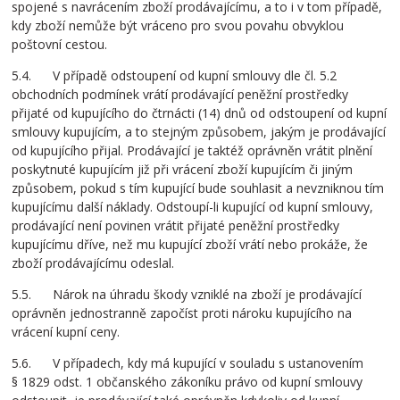
spojené s navrácením zboží prodávajícímu, a to i v tom případě,
kdy zboží nemůže být vráceno pro svou povahu obvyklou
poštovní cestou.
5.4. V případě odstoupení od kupní smlouvy dle čl. 5.2
obchodních podmínek vrátí prodávající peněžní prostředky
přijaté od kupujícího do čtrnácti (14) dnů od odstoupení od kupní
smlouvy kupujícím, a to stejným způsobem, jakým je prodávající
od kupujícího přijal. Prodávající je taktéž oprávněn vrátit plnění
poskytnuté kupujícím již při vrácení zboží kupujícím či jiným
způsobem, pokud s tím kupující bude souhlasit a nevzniknou tím
kupujícímu další náklady. Odstoupí-li kupující od kupní smlouvy,
prodávající není povinen vrátit přijaté peněžní prostředky
kupujícímu dříve, než mu kupující zboží vrátí nebo prokáže, že
zboží prodávajícímu odeslal.
5.5. Nárok na úhradu škody vzniklé na zboží je prodávající
oprávněn jednostranně započíst proti nároku kupujícího na
vrácení kupní ceny.
5.6. V případech, kdy má kupující v souladu s ustanovením
§ 1829 odst. 1 občanského zákoníku právo od kupní smlouvy