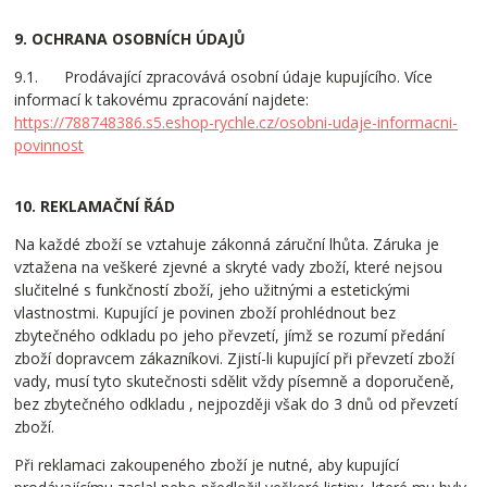
9. OCHRANA OSOBNÍCH ÚDAJŮ
9.1. Prodávající zpracovává osobní údaje kupujícího. Více
informací k takovému zpracování najdete:
https://788748386.s5.eshop-rychle.cz/osobni-udaje-informacni-
povinnost
10. REKLAMAČNÍ ŘÁD
Na každé zboží se vztahuje zákonná záruční lhůta. Záruka je
vztažena na veškeré zjevné a skryté vady zboží, které nejsou
slučitelné s funkčností zboží, jeho užitnými a estetickými
vlastnostmi. Kupující je povinen zboží prohlédnout bez
zbytečného odkladu po jeho převzetí, jímž se rozumí předání
zboží dopravcem zákazníkovi. Zjistí-li kupující při převzetí zboží
vady, musí tyto skutečnosti sdělit vždy písemně a doporučeně,
bez zbytečného odkladu , nejpozději však do 3 dnů od převzetí
zboží.
Při reklamaci zakoupeného zboží je nutné, aby kupující