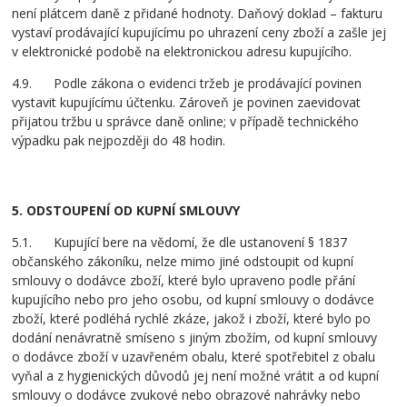
není plátcem daně z přidané hodnoty. Daňový doklad – fakturu
vystaví prodávající kupujícímu po uhrazení ceny zboží a zašle jej
v elektronické podobě na elektronickou adresu kupujícího.
4.9. Podle zákona o evidenci tržeb je prodávající povinen
vystavit kupujícímu účtenku. Zároveň je povinen zaevidovat
přijatou tržbu u správce daně online; v případě technického
výpadku pak nejpozději do 48 hodin.
5. ODSTOUPENÍ OD KUPNÍ SMLOUVY
5.1. Kupující bere na vědomí, že dle ustanovení § 1837
občanského zákoníku, nelze mimo jiné odstoupit od kupní
smlouvy o dodávce zboží, které bylo upraveno podle přání
kupujícího nebo pro jeho osobu, od kupní smlouvy o dodávce
zboží, které podléhá rychlé zkáze, jakož i zboží, které bylo po
dodání nenávratně smíseno s jiným zbožím, od kupní smlouvy
o dodávce zboží v uzavřeném obalu, které spotřebitel z obalu
vyňal a z hygienických důvodů jej není možné vrátit a od kupní
smlouvy o dodávce zvukové nebo obrazové nahrávky nebo