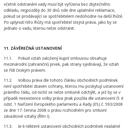
včetně odstranění vady musí být vyřízena bez zbytečného
odkladu, nejpozději do 30 dnů ode dne uplatnění reklamace,
pokud se prodávající se spotřebitelem nedohodne na delší lhůtě.
Po uplynutí této lhůty má spotřebitel stejná práva, jako by se
jednalo o vadu, kterou nelze odstranit.
11. ZÁVĚREČNÁ USTANOVENÍ
11.1. Pokud vztah založený kupní smlouvou obsahuje
mezinárodní (zahraniční) prvek, pak strany sjednávají, že vztah
se řídí českým právem.
11.2. Volbou práva dle tohoto článku obchodních podmínek
není spotřebitel zbaven ochrany, kterou mu poskytují ustanovení
právního řádu, od nichž se nelze smluvně odchýlit, a jež by se v
případě neexistence volby práva jinak použila dle ustanovení čl. 6
odst. 1 Nařízení Evropského parlamentu a Rady (ES) č. 593/2008
ze dne 17. června 2008 o právu rozhodném pro smluvní
závazkové vztahy (Řím I).
11.3. Je-li některé ustanovení obchodních podmínek neplatné