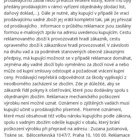
prodávajícímu zaslal nebo předložil veškeré listiny, které mu byly
předány prodávajícím v rámci vyřízení objednávky (dodací list,
daňový doklad,…). Dále je nutné, aby kupující v případě že vrací
prodávajícímu vadné zboží jej vrátil kompletní tak, jak jej převzal
od prodávajícího . Informace o průběhu reklamace jsou zasílány
formou e-mailových zpráv na adresu uvedenou kupujícím. Cestu
reklamovaného zboží k provozovateli hradí zákazník, cestu
opraveného zboží k zákazníkovi hradí provozovatel. V závislosti
na druhu vad a za podmínek stanovených obecně závaznými
předpisy, má kupující možnost se v případě reklamace domáhat,
zejména aby vadné zboží bylo vyměněno za zboží nové a nebo
může od kupní smlouvy odstoupit a požadovat vrácení kupní
ceny. Prodávající nepřebírá odpovědnost za škody vyplívající z
neodborného zacházení se zbožím. Zde je důležité, aby se
zákazník řídil pokyny k ošetřování, které jsou dodávány spolu s
objednaným zbožím. Reklamace mechanického poškození
výrobku není možné uznat. Oznámení o zjištěných vadách musí
kupující učinit u prodávajícího písemně.. Písemné oznámení,
které musí obsahovat též volbu nároku kupujícího podle zákona,
spolu s vadným zbožím odešle kupující v obalu, který brání
poškození výrobku při přepravě na adresu : Zuzana Justianová,
Tiskne se, Bělocerkevská 1047/7, Praha 10, 100 00. Reklamace