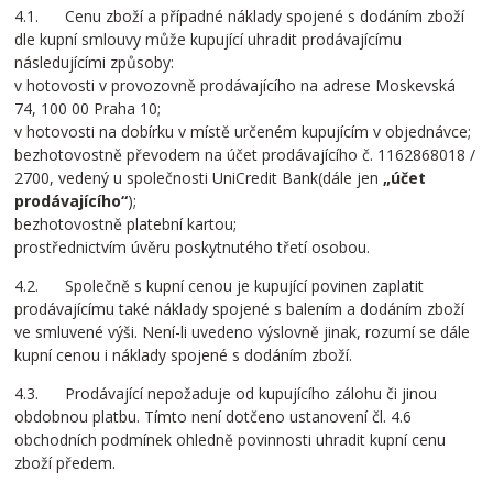
4.1. Cenu zboží a případné náklady spojené s dodáním zboží
dle kupní smlouvy může kupující uhradit prodávajícímu
následujícími způsoby:
v hotovosti v provozovně prodávajícího na adrese Moskevská
74, 100 00 Praha 10;
v hotovosti na dobírku v místě určeném kupujícím v objednávce;
bezhotovostně převodem na účet prodávajícího č. 1162868018 /
2700, vedený u společnosti UniCredit Bank(dále jen
„účet
prodávajícího“
);
bezhotovostně platební kartou;
prostřednictvím úvěru poskytnutého třetí osobou.
4.2. Společně s kupní cenou je kupující povinen zaplatit
prodávajícímu také náklady spojené s balením a dodáním zboží
ve smluvené výši. Není-li uvedeno výslovně jinak, rozumí se dále
kupní cenou i náklady spojené s dodáním zboží.
4.3. Prodávající nepožaduje od kupujícího zálohu či jinou
obdobnou platbu. Tímto není dotčeno ustanovení čl. 4.6
obchodních podmínek ohledně povinnosti uhradit kupní cenu
zboží předem.