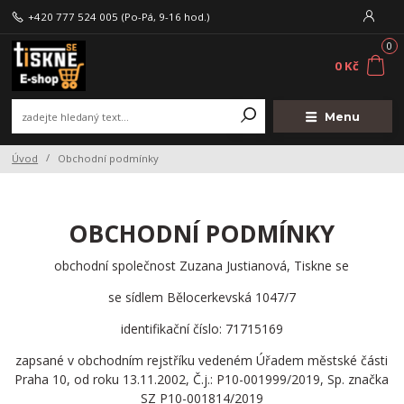
+420 777 524 005
(Po-Pá, 9-16 hod.)
0
0 Kč
Menu
Úvod
Obchodní podmínky
OBCHODNÍ PODMÍNKY
obchodní společnost Zuzana Justianová, Tiskne se
se sídlem Bělocerkevská 1047/7
identifikační číslo: 71715169
zapsané v obchodním rejstříku vedeném Úřadem městské části
Praha 10, od roku 13.11.2002, Č.j.: P10-001999/2019, Sp. značka
SZ P10-001814/2019