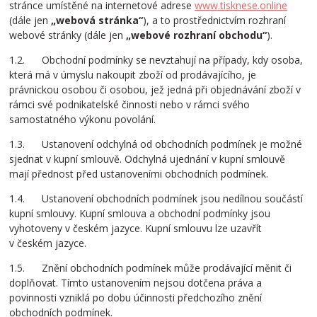
stránce umístěné na internetové adrese
www.tisknese.online
(dále jen
„webová stránka“
), a to prostřednictvím rozhraní
webové stránky (dále jen
„webové rozhraní obchodu“
).
1.2. Obchodní podmínky se nevztahují na případy, kdy osoba,
která má v úmyslu nakoupit zboží od prodávajícího, je
právnickou osobou či osobou, jež jedná při objednávání zboží v
rámci své podnikatelské činnosti nebo v rámci svého
samostatného výkonu povolání.
1.3. Ustanovení odchylná od obchodních podmínek je možné
sjednat v kupní smlouvě. Odchylná ujednání v kupní smlouvě
mají přednost před ustanoveními obchodních podmínek.
1.4. Ustanovení obchodních podmínek jsou nedílnou součástí
kupní smlouvy. Kupní smlouva a obchodní podmínky jsou
vyhotoveny v českém jazyce. Kupní smlouvu lze uzavřít
v českém jazyce.
1.5. Znění obchodních podmínek může prodávající měnit či
doplňovat. Tímto ustanovením nejsou dotčena práva a
povinnosti vzniklá po dobu účinnosti předchozího znění
obchodních podmínek.