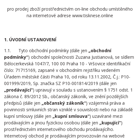
pro prodej zboží prostřednictvím on-line obchodu umístěného
na internetové adrese www.tisknese.online
1. ÚVODNÍ USTANOVENÍ
1.1. Tyto obchodní podmínky (dále jen
„obchodní
podmínky“
) obchodní společnosti Zuzana Justianová, se sídlem
Bělocerkevská 1047/7, 100 00 Praha 10 - Vršovice identifikační
číslo: 71715169, zapsané v obchodním rejstříku vedeném
Úřadem městské části Praha 10, od roku 13.11.2002, Č.j.: P10-
001999/2019, Sp. značka SZ P10-001814/2019 (dále jen
„prodávající“
) upravují v souladu s ustanovením § 1751 odst. 1
zákona č. 89/2012 Sb., občanský zákoník, ve znění pozdějších
předpisů (dále jen
„občanský zákoník“
) vzájemná práva a
povinnosti smluvních stran vzniklé v souvislosti nebo na základě
kupní smlouvy (dále jen
„kupní smlouva“
) uzavírané mezi
prodávajícím a jinou fyzickou osobou (dále jen
„kupující“
)
prostřednictvím internetového obchodu prodávajícího.
Internetový obchod je prodávajícím provozován na webové