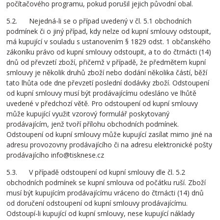
počítačového programu, pokud porušil jejich původní obal.
5.2. Nejedná-li se o případ uvedený v čl. 5.1 obchodních
podmínek či o jiný případ, kdy nelze od kupní smlouvy odstoupit,
má kupující v souladu s ustanovením § 1829 odst. 1 občanského
zákoníku právo od kupní smlouvy odstoupit, a to do čtrnácti (14)
dnů od převzetí zboží, přičemž v případě, že předmětem kupní
smlouvy je několik druhů zboží nebo dodání několika částí, běží
tato lhůta ode dne převzetí poslední dodávky zboží. Odstoupení
od kupní smlouvy musí být prodávajícímu odesláno ve lhůtě
uvedené v předchozí větě. Pro odstoupení od kupní smlouvy
může kupující využit vzorový formulář poskytovaný
prodávajícím, jenž tvoří přílohu obchodních podmínek.
Odstoupení od kupní smlouvy může kupující zasílat mimo jiné na
adresu provozovny prodávajícího či na adresu elektronické pošty
prodávajícího info@tisknese.cz
5.3. V případě odstoupení od kupní smlouvy dle čl. 5.2
obchodních podmínek se kupní smlouva od počátku ruší. Zboží
musí být kupujícím prodávajícímu vráceno do čtrnácti (14) dnů
od doručení odstoupení od kupní smlouvy prodávajícímu.
Odstoupí-li kupující od kupní smlouvy, nese kupující náklady