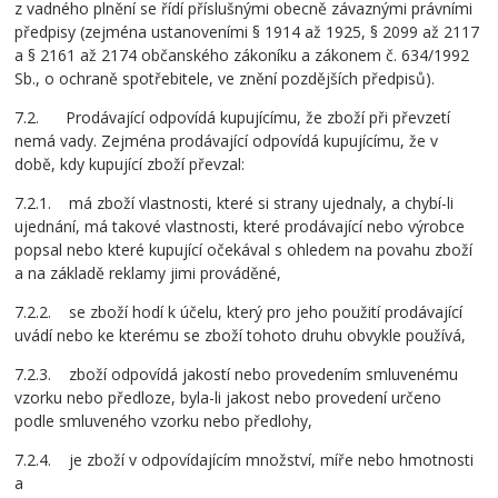
z vadného plnění se řídí příslušnými obecně závaznými právními
předpisy (zejména ustanoveními § 1914 až 1925, § 2099 až 2117
a § 2161 až 2174 občanského zákoníku a zákonem č. 634/1992
Sb., o ochraně spotřebitele, ve znění pozdějších předpisů).
7.2. Prodávající odpovídá kupujícímu, že zboží při převzetí
nemá vady. Zejména prodávající odpovídá kupujícímu, že v
době, kdy kupující zboží převzal:
7.2.1. má zboží vlastnosti, které si strany ujednaly, a chybí-li
ujednání, má takové vlastnosti, které prodávající nebo výrobce
popsal nebo které kupující očekával s ohledem na povahu zboží
a na základě reklamy jimi prováděné,
7.2.2. se zboží hodí k účelu, který pro jeho použití prodávající
uvádí nebo ke kterému se zboží tohoto druhu obvykle používá,
7.2.3. zboží odpovídá jakostí nebo provedením smluvenému
vzorku nebo předloze, byla-li jakost nebo provedení určeno
podle smluveného vzorku nebo předlohy,
7.2.4. je zboží v odpovídajícím množství, míře nebo hmotnosti
a