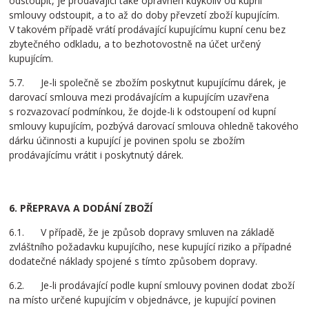
odstoupit, je prodávající také oprávněn kdykoliv od kupní
smlouvy odstoupit, a to až do doby převzetí zboží kupujícím.
V takovém případě vrátí prodávající kupujícímu kupní cenu bez
zbytečného odkladu, a to bezhotovostně na účet určený
kupujícím.
5.7. Je-li společně se zbožím poskytnut kupujícímu dárek, je
darovací smlouva mezi prodávajícím a kupujícím uzavřena
s rozvazovací podmínkou, že dojde-li k odstoupení od kupní
smlouvy kupujícím, pozbývá darovací smlouva ohledně takového
dárku účinnosti a kupující je povinen spolu se zbožím
prodávajícímu vrátit i poskytnutý dárek.
6. PŘEPRAVA A DODÁNÍ ZBOŽÍ
6.1. V případě, že je způsob dopravy smluven na základě
zvláštního požadavku kupujícího, nese kupující riziko a případné
dodatečné náklady spojené s tímto způsobem dopravy.
6.2. Je-li prodávající podle kupní smlouvy povinen dodat zboží
na místo určené kupujícím v objednávce, je kupující povinen