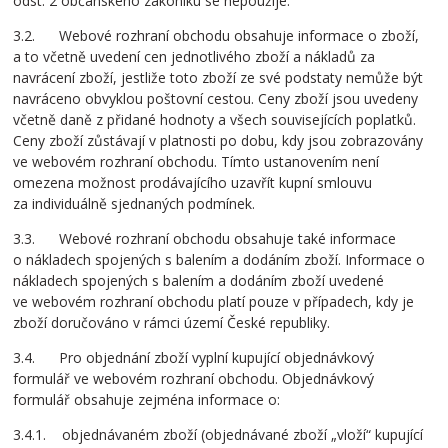
odst. 2 občanského zákoníku se nepoužije.
3.2. Webové rozhraní obchodu obsahuje informace o zboží,
a to včetně uvedení cen jednotlivého zboží a nákladů za
navrácení zboží, jestliže toto zboží ze své podstaty nemůže být
navráceno obvyklou poštovní cestou. Ceny zboží jsou uvedeny
včetně daně z přidané hodnoty a všech souvisejících poplatků.
Ceny zboží zůstávají v platnosti po dobu, kdy jsou zobrazovány
ve webovém rozhraní obchodu. Tímto ustanovením není
omezena možnost prodávajícího uzavřít kupní smlouvu
za individuálně sjednaných podmínek.
3.3. Webové rozhraní obchodu obsahuje také informace
o nákladech spojených s balením a dodáním zboží. Informace o
nákladech spojených s balením a dodáním zboží uvedené
ve webovém rozhraní obchodu platí pouze v případech, kdy je
zboží doručováno v rámci území České republiky.
3.4. Pro objednání zboží vyplní kupující objednávkový
formulář ve webovém rozhraní obchodu. Objednávkový
formulář obsahuje zejména informace o:
3.4.1. objednávaném zboží (objednávané zboží „vloží“ kupující