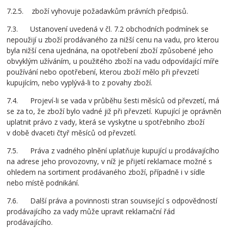
7.2.5. zboží vyhovuje požadavkům právních předpisů.
7.3. Ustanovení uvedená v čl. 7.2 obchodních podmínek se
nepoužijí u zboží prodávaného za nižší cenu na vadu, pro kterou
byla nižší cena ujednána, na opotřebení zboží způsobené jeho
obvyklým užíváním, u použitého zboží na vadu odpovídající míře
používání nebo opotřebení, kterou zboží mělo při převzetí
kupujícím, nebo vyplývá-li to z povahy zboží.
7.4. Projeví-li se vada v průběhu šesti měsíců od převzetí, má
se za to, že zboží bylo vadné již při převzetí. Kupující je oprávněn
uplatnit právo z vady, která se vyskytne u spotřebního zboží
v době dvaceti čtyř měsíců od převzetí.
7.5. Práva z vadného plnění uplatňuje kupující u prodávajícího
na adrese jeho provozovny, v níž je přijetí reklamace možné s
ohledem na sortiment prodávaného zboží, případně i v sídle
nebo místě podnikání.
7.6. Další práva a povinnosti stran související s odpovědností
prodávajícího za vady může upravit reklamační řád
prodávajícího.