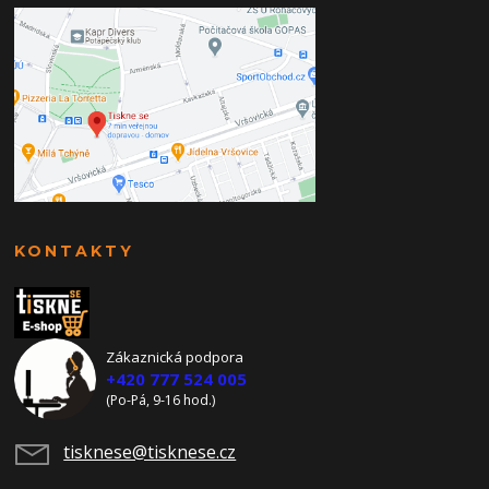
KONTAKTY
Zákaznická podpora
+420 777 524 005
(Po-Pá, 9-16 hod.)
tisknese@tisknese.cz