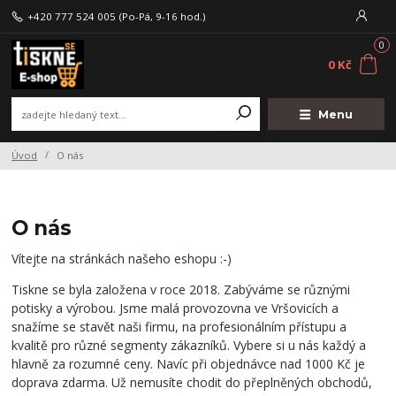
+420 777 524 005
(Po-Pá, 9-16 hod.)
0
0 Kč
Menu
Úvod
O nás
O nás
Vítejte na stránkách našeho eshopu :-)
Tiskne se byla založena v roce 2018. Zabýváme se různými
potisky a výrobou. Jsme malá provozovna ve Vršovicích a
snažíme se stavět naši firmu, na profesionálním přístupu a
kvalitě pro různé segmenty zákazníků. Vybere si u nás každý a
hlavně za rozumné ceny. Navíc při objednávce nad 1000 Kč je
doprava zdarma. Už nemusíte chodit do přeplněných obchodů,