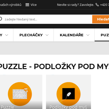
 našich výrobků
Více
Nevíte si rady? Zavolejte.
+420 
Hleda
Y
PLECHÁČKY
KALENDÁŘE
PUZ
PUZZLE - PODLOŽKY POD MY
Puzzle
Podložky pod myš