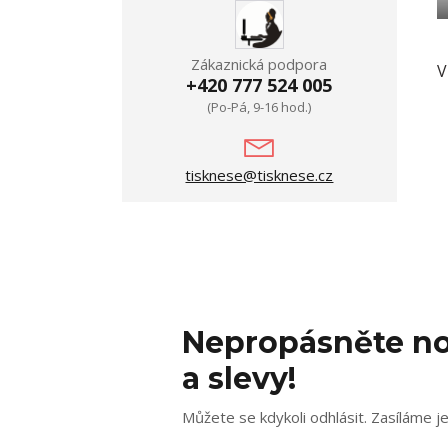
Zákaznická podpora
V
+420 777 524 005
(Po-Pá, 9-16 hod.)
tisknese@tisknese.cz
Nepropásněte no
a slevy!
Můžete se kdykoli odhlásit. Zasíláme j