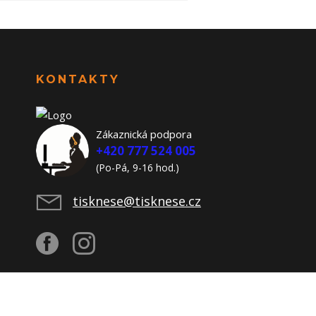
KONTAKTY
Zákaznická podpora
+420 777 524 005
(Po-Pá, 9-16 hod.)
tisknese@tisknese.cz