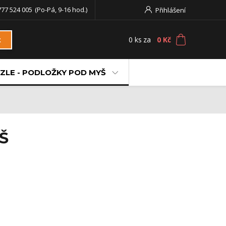
777 524 005
(Po-Pá, 9-16 hod.)
Přihlášení
0
ks
za
0 Kč
t
ZLE - PODLOŽKY POD MYŠ
Š