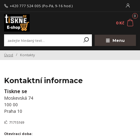
+420 777 524 005
(Po-Pá, 9-16 hod.)
0
0 Kč
Menu
Úvod
Kontakty
Kontaktní informace
Tiskne se
Moskevská 74
100 00
Praha 10
IČ: 71715169
Otevírací doba: