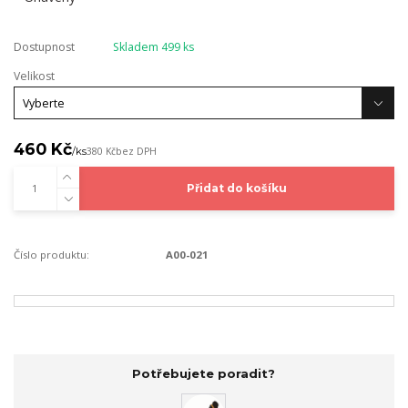
Dostupnost
Skladem 499 ks
Velikost
460 Kč
/
ks
380 Kč
bez DPH
Přidat do košíku
Číslo produktu:
A00-021
Potřebujete poradit?