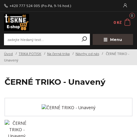
+420 777 524 005
(Po-Pá, 9-16 hod.)
0
0 Kč
Menu
Úvod
TRIKA POTISK
Na černá trika
Návrhy od nás
ČERNÉ TRIKO -
Unavený
ČERNÉ TRIKO - Unavený