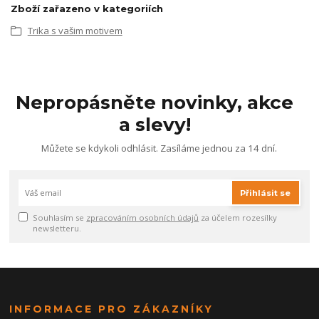
Zboží zařazeno v kategoriích
Trika s vašim motivem
Nepropásněte novinky, akce
a slevy!
Můžete se kdykoli odhlásit. Zasíláme jednou za 14 dní.
Přihlásit se
Souhlasím se
zpracováním osobních údajů
za účelem rozesílky
newsletteru.
INFORMACE PRO ZÁKAZNÍKY