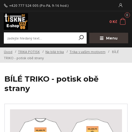
+420 777 524 005
(Po-Pá, 9-16 hod.)
0
0 Kč
Menu
Úvod
TRIKA POTISK
Na bílá trika
Trika s vašim motivem
BÍLÉ
TRIKO - potisk obě strany
BÍLÉ TRIKO - potisk obě
strany