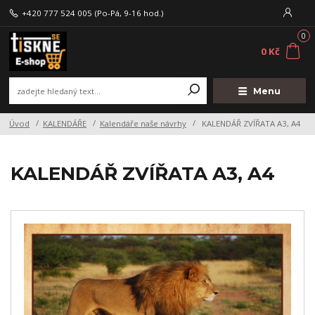
+420 777 524 005
(Po-Pá, 9-16 hod.)
0
0 Kč
Menu
Úvod
KALENDÁŘE
Kalendáře naše návrhy
KALENDÁŘ ZVÍŘATA A3, A4
KALENDÁŘ ZVÍŘATA A3, A4