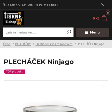
+420 777 524 005
(Po-Pá, 9-16 hod.)
0
0 Kč
Menu
Úvod
PLECHÁČKY
Plecháčky s vašim motivem
PLECHÁČEK Ninjago
PLECHÁČEK Ninjago
TOP produkt