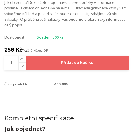
Jak objednat? Dokončete objednávku a své obrázky + informace
pošlete i s číslem objednávky na e-mail: tisknese@tisknese.cz My Vám
vytvoříme náhled a pokud s ním budete souhlasit, zahájíme výrobu
zakázky. O průběhu vaší zakázky, vás budeme elektronicky informovat.
celý popis
Dostupnost
Skladem 500 ks
258 Kč
/
ks
213 Kč
bez DPH
Přidat do košíku
Číslo produktu:
A00-005
Kompletní specifikace
Jak objednat?