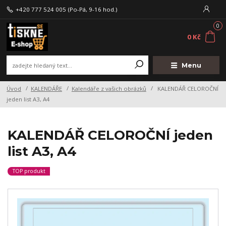
+420 777 524 005
(Po-Pá, 9-16 hod.)
0
0 Kč
Menu
Úvod
KALENDÁŘE
Kalendáře z vašich obrázků
KALENDÁŘ CELOROČNÍ
jeden list A3, A4
KALENDÁŘ CELOROČNÍ jeden
list A3, A4
TOP produkt