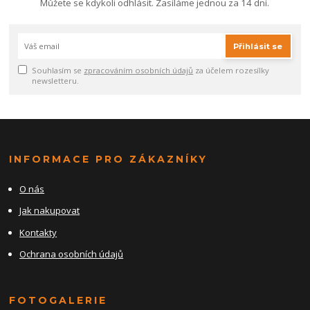
Můžete se kdykoli odhlásit. Zasíláme jednou za 14 dní.
Přihlásit se
Souhlasím se
zpracováním osobních údajů
za účelem rozesílky
newsletteru.
INFORMACE PRO ZÁKAZNÍKY
O nás
Jak nakupovat
Kontakty
Ochrana osobních údajů
FOTOGALERIE