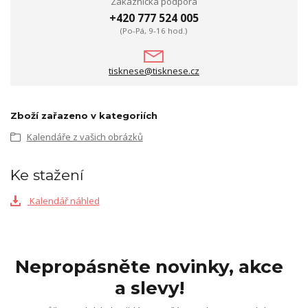
Zákaznická podpora
+420 777 524 005
(Po-Pá, 9-16 hod.)
tisknese@tisknese.cz
Zboží zařazeno v kategoriích
Kalendáře z vašich obrázků
Ke stažení
Kalendář náhled
Nepropásněte novinky, akce
a slevy!