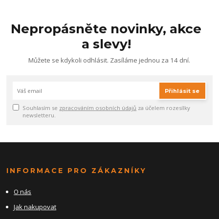
Nepropásněte novinky, akce
a slevy!
Můžete se kdykoli odhlásit. Zasíláme jednou za 14 dní.
Přihlásit se
Souhlasím se
zpracováním osobních údajů
za účelem rozesílky
newsletteru.
INFORMACE PRO ZÁKAZNÍKY
O nás
Jak nakupovat