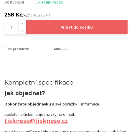
Dostupnost
Skladem 498 ks
258 Kč
/
ks
213 Kč
bez DPH
Přidat do košíku
Číslo produktu:
A00-006
Kompletní specifikace
Jak objednat?
Dokončete objednávku
a své obrázky + informace
pošlete i s číslem objednávky na e-mail:
tisknese@tisknese.cz
My Vám vytvoříme náhled a pokud s ním budete souhlasit, zahájíme