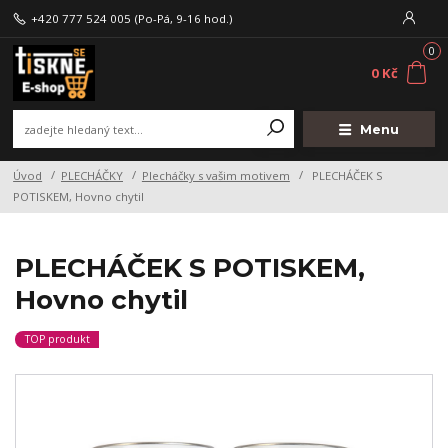
+420 777 524 005
(Po-Pá, 9-16 hod.)
0
0 Kč
Menu
Úvod
PLECHÁČKY
Plecháčky s vašim motivem
PLECHÁČEK S
POTISKEM, Hovno chytil
PLECHÁČEK S POTISKEM,
Hovno chytil
TOP produkt