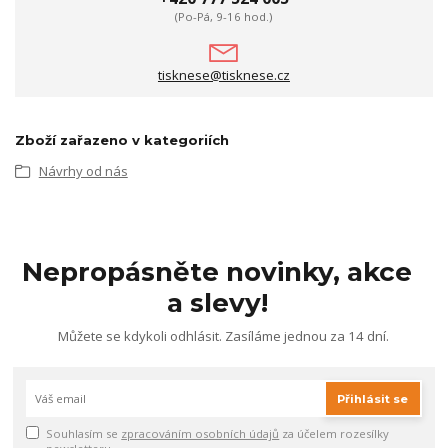
(Po-Pá, 9-16 hod.)
tisknese@tisknese.cz
Zboží zařazeno v kategoriích
Návrhy od nás
Nepropásněte novinky, akce
a slevy!
Můžete se kdykoli odhlásit. Zasíláme jednou za 14 dní.
Přihlásit se
Souhlasím se
zpracováním osobních údajů
za účelem rozesílky