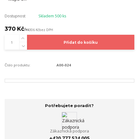
Dostupnost
Skladem 500 ks
370 Kč
/
ks
306 Kč
bez DPH
Přidat do košíku
Číslo produktu:
A00-024
Potřebujete poradit?
Zákaznická podpora
+420 777 524 005