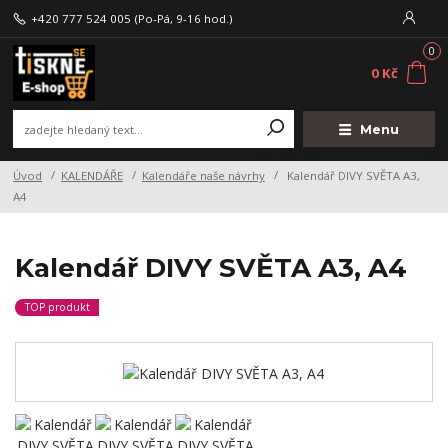
+420 777 524 005
(Po-Pá, 9-16 hod.)
0
0 Kč
Menu
Úvod
KALENDÁŘE
Kalendáře naše návrhy
Kalendář DIVY SVĚTA A3,
A4
Kalendář DIVY SVĚTA A3, A4
TOP produkt