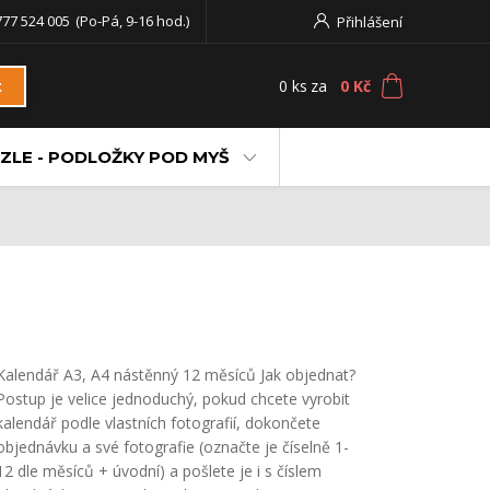
777 524 005
(Po-Pá, 9-16 hod.)
Přihlášení
0
ks
za
0 Kč
t
ZLE - PODLOŽKY POD MYŠ
Kalendář A3, A4 nástěnný 12 měsíců Jak objednat?
Postup je velice jednoduchý, pokud chcete vyrobit
kalendář podle vlastních fotografií, dokončete
objednávku a své fotografie (označte je číselně 1-
12 dle měsíců + úvodní) a pošlete je i s číslem