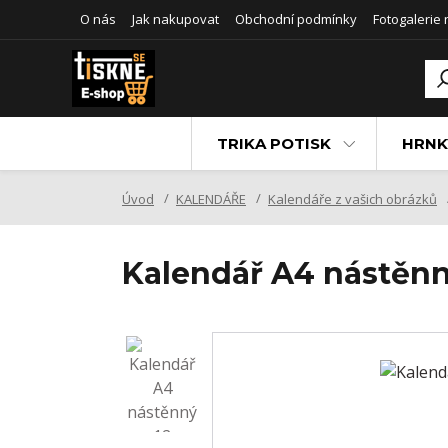
O nás
Jak nakupovat
Obchodní podmínky
Fotogalerie
TRIKA POTISK
HRNK
Úvod
KALENDÁŘE
Kalendáře z vašich obrázků
Kalendář A4 nástěnn