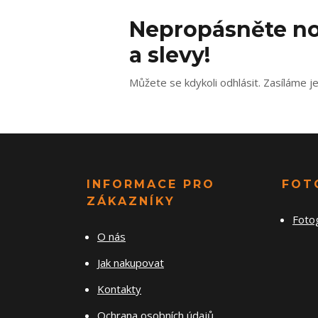
Nepropásněte no
a slevy!
Můžete se kdykoli odhlásit. Zasíláme j
INFORMACE PRO
FOT
ZÁKAZNÍKY
Foto
O nás
Jak nakupovat
Kontakty
Ochrana osobních údajů