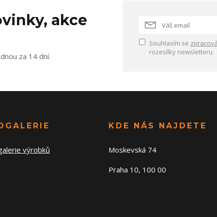
vinky, akce
Souhlasím se
zpracová
rozesílky newsletteru.
ednou za 14 dní.
OGALERIE
KDE NÁS NAJDETE
galerie výrobků
Moskevská 74
Praha 10, 100 00