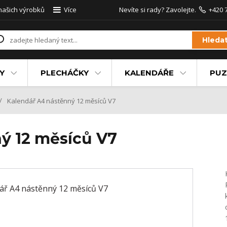
 našich výrobků
Více
Nevíte si rady? Zavolejte.
+420 
Hleda
Y
PLECHÁČKY
KALENDÁŘE
PUZ
Kalendář A4 nástěnný 12 měsíců V7
ý 12 měsíců V7