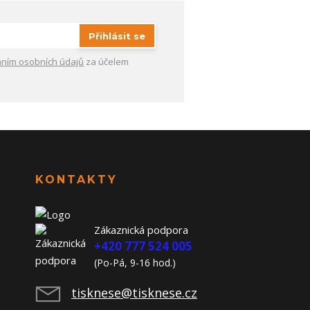
Přihlásit se
ním osobních údajů
za účelem
KONTAKTY
Zákaznická podpora
+420 777 524 005
(Po-Pá, 9-16 hod.)
tisknese@tisknese.cz