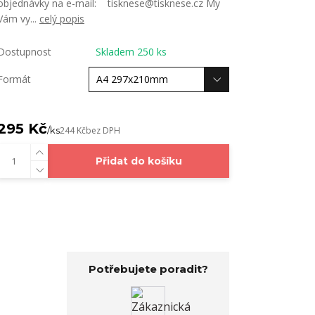
objednávky na e-mail: tisknese@tisknese.cz My
Vám vy...
celý popis
Dostupnost
Skladem 250 ks
Formát
295 Kč
/
ks
244 Kč
bez DPH
Přidat do košíku
Potřebujete poradit?