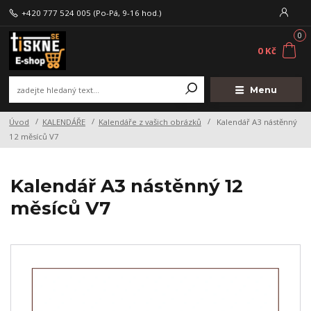
+420 777 524 005
(Po-Pá, 9-16 hod.)
0
0 Kč
Menu
Úvod
KALENDÁŘE
Kalendáře z vašich obrázků
Kalendář A3 nástěnný
12 měsíců V7
Kalendář A3 nástěnný 12
měsíců V7