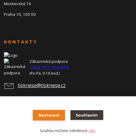
Moskevská 74
Praha 10, 100 00
KONTAKTY
Zákaznická podpora
+420 777 524 005
(Po-Pá, 9-16 hod.)
tisknese@tisknese.cz
Nastavení
Souhlasím
Souhlas můžete odmítnout
zde
.
Vytvořeno na
Eshop-rychle.cz