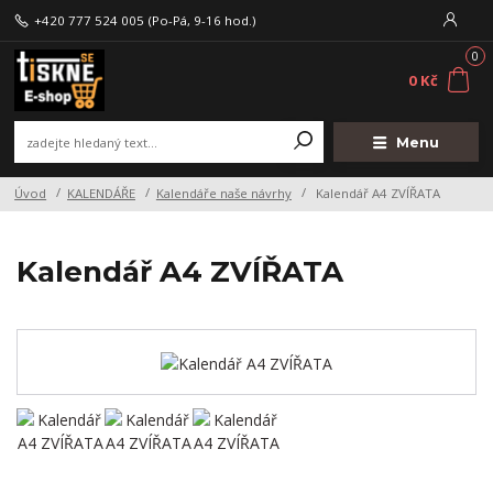
+420 777 524 005
(Po-Pá, 9-16 hod.)
0
0 Kč
Menu
Úvod
KALENDÁŘE
Kalendáře naše návrhy
Kalendář A4 ZVÍŘATA
Kalendář A4 ZVÍŘATA