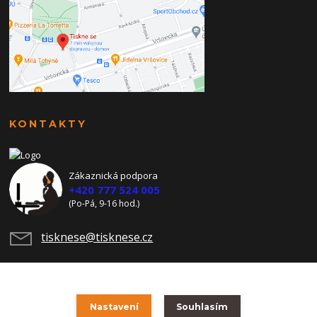
KONTAKTY
Zákaznická podpora
+420 777 524 005
(Po-Pá, 9-16 hod.)
tisknese@tisknese.cz
Nastavení
Souhlasím