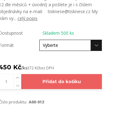
12 dle měsíců + úvodní) a pošlete je i s číslem
objednávky na e-mail: tisknese@tisknese.cz My
Vám vy...
celý popis
Dostupnost
Skladem 500 ks
Formát
450 Kč
/
ks
372 Kč
bez DPH
Přidat do košíku
Číslo produktu:
A00-013