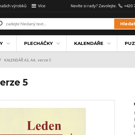
 našich výrobků
Více
Nevíte si rady? Zavolejte.
+420 
Hleda
Y
PLECHÁČKY
KALENDÁŘE
PUZ
KALENDÁŘ A3, A4.. verze 5
erze 5