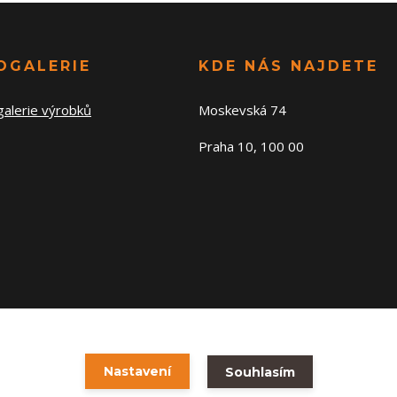
OGALERIE
KDE NÁS NAJDETE
galerie výrobků
Moskevská 74
Praha 10, 100 00
Nastavení
Souhlasím
Vytvořeno na
Eshop-rychle.cz