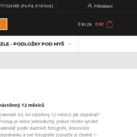
777 524 005
(Po-Pá, 9-16 hod.)
Přihlášení
0
ks
za
0 Kč
t
ZLE - PODLOŽKY POD MYŠ
nástěnný 12 měsíců
Kalendář A3, A4 nástěnný 12 měsíců Jak objednat?
Postup je velice jednoduchý, pokud chcete vyrobit
kalendář podle vlastních fotografií, dokončete
objednávku a své fotografie (označte je číselně 1-