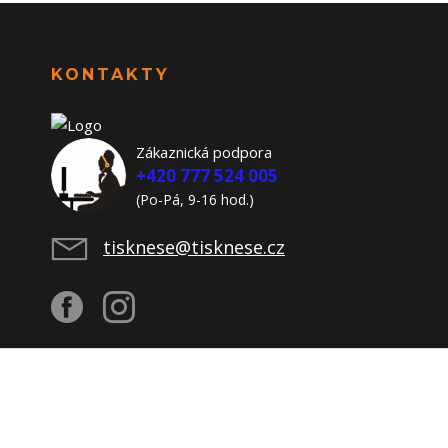
KONTAKTY
Zákaznická podpora
+420 777 524 005
(Po-Pá, 9-16 hod.)
tisknese@tisknese.cz