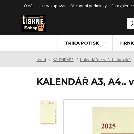
O nás
Jak nakupovat
Obchodní podmínky
Fotogalerie
TRIKA POTISK
HRNK
Úvod
KALENDÁŘE
Kalendáře z vašich obrázků
KALENDÁŘ A3, A4.. v