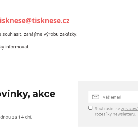
tisknese@tisknese.cz
 souhlasit, zahájíme výrobu zakázky.
ky informovat.
vinky, akce
Souhlasím se
zpracová
rozesílky newsletteru.
ednou za 14 dní.