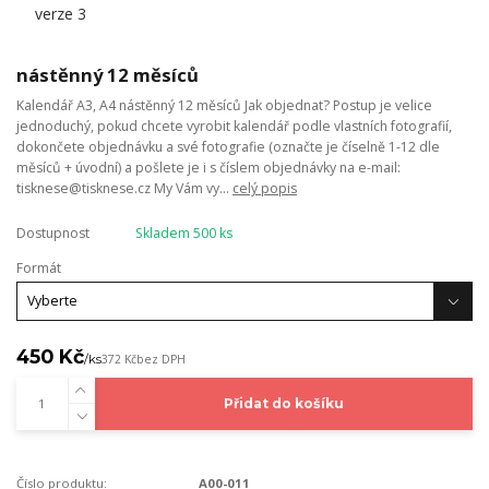
nástěnný 12 měsíců
Kalendář A3, A4 nástěnný 12 měsíců Jak objednat? Postup je velice
jednoduchý, pokud chcete vyrobit kalendář podle vlastních fotografií,
dokončete objednávku a své fotografie (označte je číselně 1-12 dle
měsíců + úvodní) a pošlete je i s číslem objednávky na e-mail:
tisknese@tisknese.cz My Vám vy...
celý popis
Dostupnost
Skladem 500 ks
Formát
450 Kč
/
ks
372 Kč
bez DPH
Přidat do košíku
Číslo produktu:
A00-011