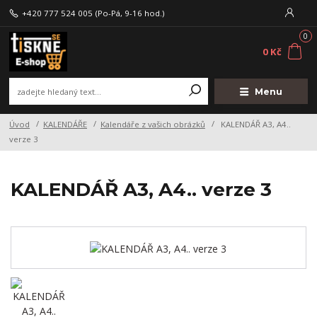
+420 777 524 005
(Po-Pá, 9-16 hod.)
0
0 Kč
Menu
Úvod
KALENDÁŘE
Kalendáře z vašich obrázků
KALENDÁŘ A3, A4..
verze 3
KALENDÁŘ A3, A4.. verze 3