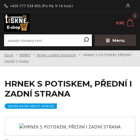
+420 777 524 005
(Po-Pá, 9-16 hod.)
0
0 Kč
Menu
Úvod
HRNKY
Hrnky s vašim motivem
HRNEK S POTISKEM, PŘEDNÍ I
ZADNÍ STRANA
HRNEK S POTISKEM, PŘEDNÍ I
ZADNÍ STRANA
výroba podle vašich obrázků