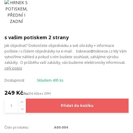
s vašim potiskem 2 strany
Jak objednat? Dokončete objednávku a své obrázky + informace
pošlete i s číslem objednávky na e-mail: tisknese@tisknese.cz My Vám
vytvoříme náhled a pokud s ním budete souhlasit, zahájíme výrobu
zakázky. O průběhu vaší zakázky, vás budeme elektronicky informovat.
celý popis
Dostupnost
Skladem 495 ks
249 Kč
/
ks
206 Kč
bez DPH
Přidat do košíku
Číslo produktu:
A00-004