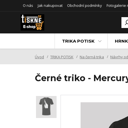
O nás
Jak nakupovat
Obchodní podmínky
Fotogalerie
TRIKA POTISK
HRNK
Úvod
TRIKA POTISK
Na černá trika
Návrhy od
Černé triko - Mercur