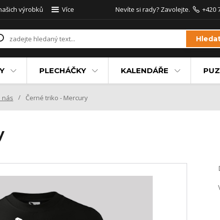
 našich výrobků
Více
Nevíte si rady? Zavolejte.
+420 
Hleda
Y
PLECHÁČKY
KALENDÁŘE
PUZ
 nás
Černé triko - Mercury
y