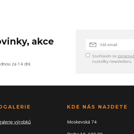
vinky, akce
Souhlasím se
zpracová
rozesílky newsletteru.
ednou za 14 dní.
OGALERIE
KDE NÁS NAJDETE
galerie výrobků
Moskevská 74
Praha 10, 100 00