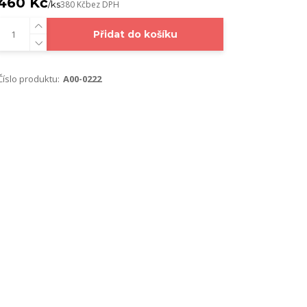
460 Kč
/
ks
380 Kč
bez DPH
Přidat do košíku
Číslo produktu:
A00-0222