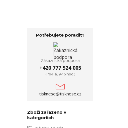
Potřebujete poradit?
Zákaznická podpora
+420 777 524 005
(Po-Pá, 9-16 hod.)
tisknese@tisknese.cz
Zboží zařazeno v
kategoriích
Návrhy od nás