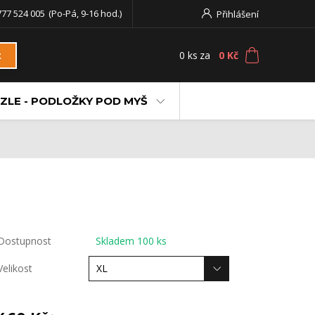
777 524 005
(Po-Pá, 9-16 hod.)
Přihlášení
0
ks
za
0 Kč
t
ZLE - PODLOŽKY POD MYŠ
Dostupnost
Skladem 100 ks
Velikost