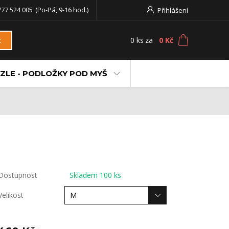
777 524 005
(Po-Pá, 9-16 hod.)
Přihlášení
0
ks
za
0 Kč
t
ZLE - PODLOŽKY POD MYŠ
Dostupnost
Skladem 100 ks
Velikost