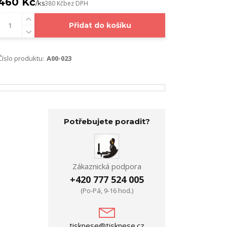
460 Kč
/
ks
380 Kč
bez DPH
Přidat do košíku
Číslo produktu:
A00-023
Potřebujete poradit?
Zákaznická podpora
+420 777 524 005
(Po-Pá, 9-16 hod.)
tisknese@tisknese.cz