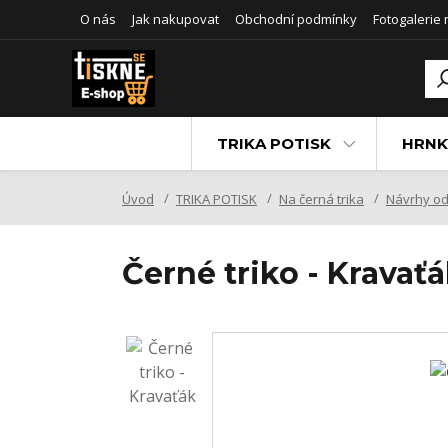
O nás
Jak nakupovat
Obchodní podmínky
Fotogalerie
TRIKA POTISK
HRNK
Úvod
TRIKA POTISK
Na černá trika
Návrhy od
Černé triko - Kravať