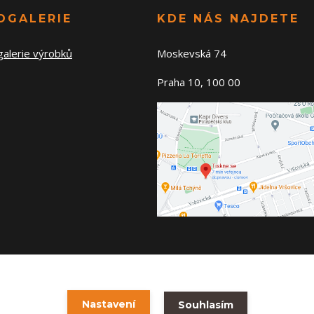
OGALERIE
KDE NÁS NAJDETE
galerie výrobků
Moskevská 74
Praha 10, 100 00
Vytvořeno na
Eshop-rychle.cz
Nastavení
Souhlasím