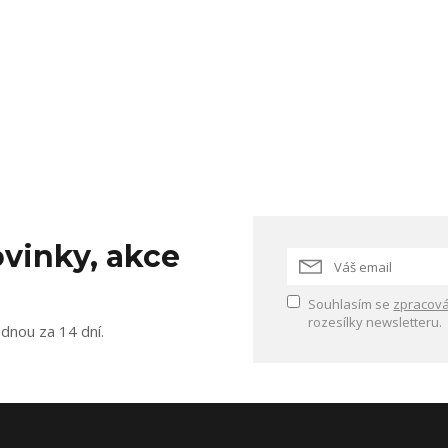
vinky, akce
Souhlasím se
zpracová
rozesílky newsletteru.
ednou za 14 dní.