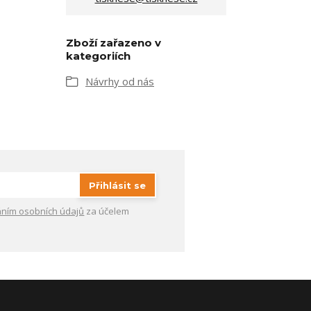
Zboží zařazeno v
kategoriích
Návrhy od nás
Přihlásit se
ním osobních údajů
za účelem