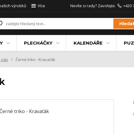
 našich výrobků
Více
Nevíte si rady? Zavolejte.
+420 
Hleda
Y
PLECHÁČKY
KALENDÁŘE
PUZ
 nás
Černé triko - Kravaťák
ák