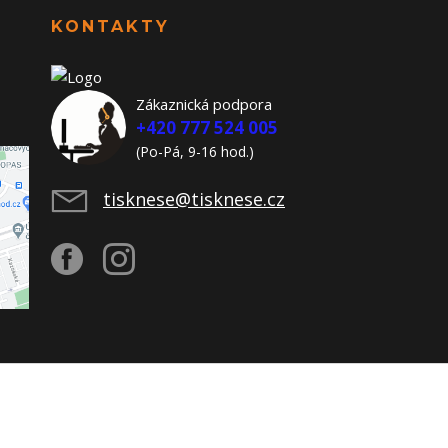
KONTAKTY
Zákaznická podpora
+420 777 524 005
(Po-Pá, 9-16 hod.)
tisknese@tisknese.cz