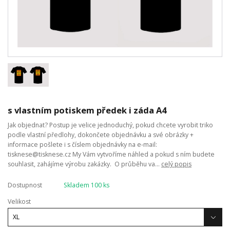
s vlastním potiskem předek i záda A4
Jak objednat? Postup je velice jednoduchý, pokud chcete vyrobit triko
podle vlastní předlohy, dokončete objednávku a své obrázky +
informace pošlete i s číslem objednávky na e-mail:
tisknese@tisknese.cz My Vám vytvoříme náhled a pokud s ním budete
souhlasit, zahájíme výrobu zakázky. O průběhu va...
celý popis
Dostupnost
Skladem 100 ks
Velikost