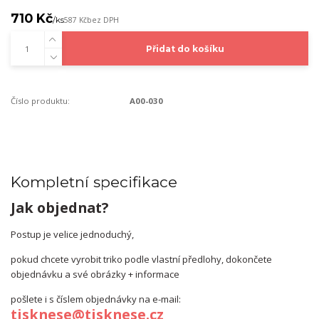
710 Kč
/
ks
587 Kč
bez DPH
Přidat do košíku
Číslo produktu:
A00-030
Kompletní specifikace
Jak objednat?
Postup je velice jednoduchý,
pokud chcete vyrobit triko podle vlastní předlohy, dokončete
objednávku a své obrázky + informace
pošlete i s číslem objednávky na e-mail:
tisknese@tisknese.cz