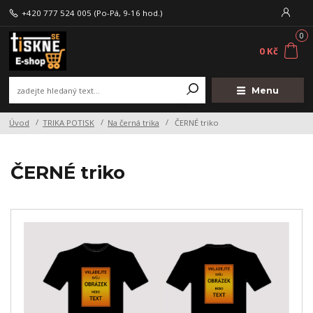
+420 777 524 005
(Po-Pá, 9-16 hod.)
0
0 Kč
Menu
Úvod
TRIKA POTISK
Na černá trika
ČERNÉ triko
ČERNÉ triko