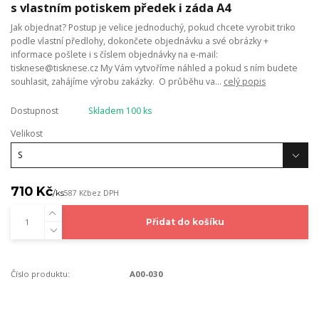
s vlastním potiskem předek i záda A4
Jak objednat? Postup je velice jednoduchý, pokud chcete vyrobit triko
podle vlastní předlohy, dokončete objednávku a své obrázky +
informace pošlete i s číslem objednávky na e-mail:
tisknese@tisknese.cz My Vám vytvoříme náhled a pokud s ním budete
souhlasit, zahájíme výrobu zakázky. O průběhu va...
celý popis
Dostupnost
Skladem 100 ks
Velikost
710 Kč
/
ks
587 Kč
bez DPH
Přidat do košíku
Číslo produktu:
A00-030