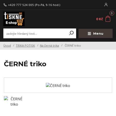
+420 777 524 005
(Po-Pá, 9-16 hod.)
0
0 Kč
Menu
Úvod
TRIKA POTISK
Na černá trika
ČERNÉ triko
ČERNÉ triko