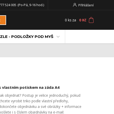
777 524 005
(Po-Pá, 9-16 hod.)
Přihlášení
0
ks
za
0 Kč
t
ZLE - PODLOŽKY POD MYŠ
s vlastním potiskem na záda A4
Jak objednat? Postup je velice jednoduchý, pokud
chcete vyrobit triko podle vlastní předlohy,
dokončete objednávku a své obrázky + informace
pošlete i s číslem objednávky na e-mail: