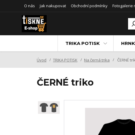
O nás
Jak nakupovat
Obchodní podmínky
Fotogalerie
TRIKA POTISK
HRNK
Úvod
TRIKA POTISK
Na černá trika
ČERNÉ tri
ČERNÉ triko