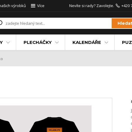
 našich výrobků
Více
Nevíte si rady? Zavolejte.
+420 
Hleda
Y
PLECHÁČKY
KALENDÁŘE
PUZ
ko