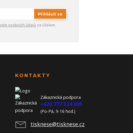
Přihlásit se
ním osobních údajů
za účelem
KONTAKTY
Zákaznická podpora
+420 777 524 005
(Po-Pá, 9-16 hod.)
tisknese@tisknese.cz