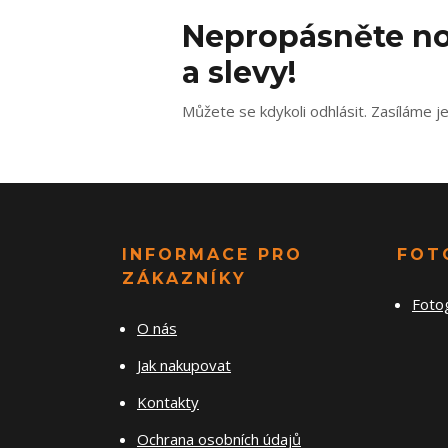
Nepropásněte no
a slevy!
Můžete se kdykoli odhlásit. Zasíláme j
INFORMACE PRO
FOT
ZÁKAZNÍKY
Foto
O nás
Jak nakupovat
Kontakty
Ochrana osobních údajů