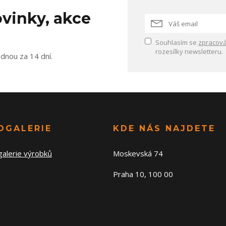
vinky, akce
Souhlasím se
zpracová
rozesílky newsletteru.
ednou za 14 dní.
OGALERIE
KDE NÁS NAJDETE
galerie výrobků
Moskevská 74
Praha 10, 100 00