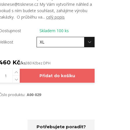
tisknese@tisknese.cz My Vám vytvoříme náhled a
pokud s ním budete souhlasit, zahájíme výrobu
zakázky. O průběhu va...
celý popis
Dostupnost
Skladem 100 ks
Velikost
460 Kč
/
ks
380 Kč
bez DPH
Přidat do košíku
Číslo produktu:
A00-029
Potřebujete poradit?