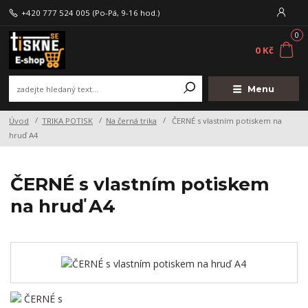
+420 777 524 005
(Po-Pá, 9-16 hod.)
0
0 Kč
Menu
Úvod
TRIKA POTISK
Na černá trika
ČERNÉ s vlastním potiskem na
hruď A4
ČERNÉ s vlastním potiskem
na hruď A4