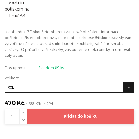
Jak objednat? Dokončete objednávku a své obrázky + informace
pošlete i s číslem objednávky na e-mail: tisknese@tisknese.cz My Vám
vytvoříme náhled a pokud s ním budete souhlasit, zahájíme výrobu
zakázky. O průběhu vaší zakázky, vás budeme elektronicky informovat.
celý popis
Dostupnost
Skladem 89 ks
Velikost
470 Kč
/
ks
388 Kč
bez DPH
Přidat do košíku