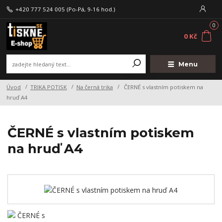
+420 777 524 005
(Po-Pá, 9-16 hod.)
0
0 Kč
Menu
Úvod
TRIKA POTISK
Na černá trika
ČERNÉ s vlastním potiskem na
hruď A4
ČERNÉ s vlastním potiskem
na hruď A4