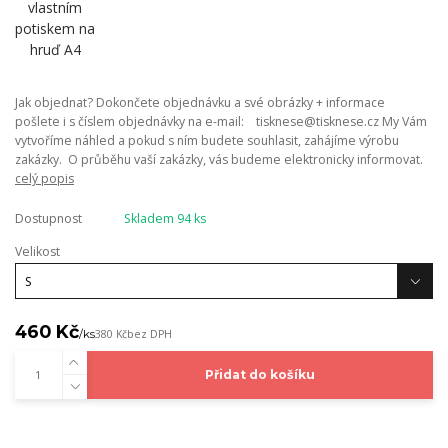
Jak objednat? Dokončete objednávku a své obrázky + informace
pošlete i s číslem objednávky na e-mail: tisknese@tisknese.cz My Vám
vytvoříme náhled a pokud s ním budete souhlasit, zahájíme výrobu
zakázky. O průběhu vaší zakázky, vás budeme elektronicky informovat.
celý popis
Dostupnost
Skladem 94 ks
Velikost
460 Kč
/
ks
380 Kč
bez DPH
Přidat do košíku