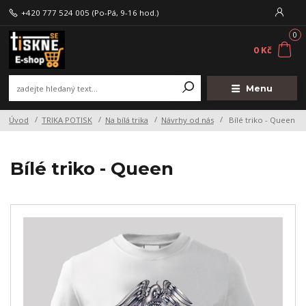
+420 777 524 005
(Po-Pá, 9-16 hod.)
0
0 Kč
Menu
Úvod
TRIKA POTISK
Na bílá trika
Návrhy od nás
Bílé triko - Queen
Bílé triko - Queen