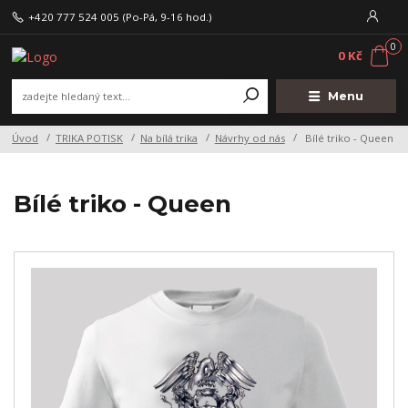
+420 777 524 005
(Po-Pá, 9-16 hod.)
0
0 Kč
Menu
Úvod
TRIKA POTISK
Na bílá trika
Návrhy od nás
Bílé triko - Queen
Bílé triko - Queen