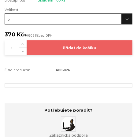
Dostupnost
Skladem 100 ks
Velikost
370 Kč
/
ks
306 Kč
bez DPH
Přidat do košíku
Číslo produktu:
A00-026
Potřebujete poradit?
Zákaznická podpora