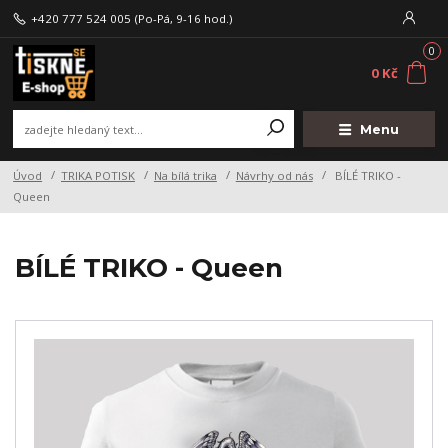
+420 777 524 005
(Po-Pá, 9-16 hod.)
0
0 Kč
Menu
Úvod
TRIKA POTISK
Na bílá trika
Návrhy od nás
BÍLÉ TRIKO -
Queen
BÍLÉ TRIKO - Queen