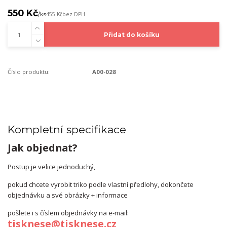
550 Kč
/
ks
455 Kč
bez DPH
Přidat do košíku
Číslo produktu:
A00-028
Kompletní specifikace
Jak objednat?
Postup je velice jednoduchý,
pokud chcete vyrobit triko podle vlastní předlohy, dokončete
objednávku a své obrázky + informace
pošlete i s číslem objednávky na e-mail:
tisknese@tisknese.cz