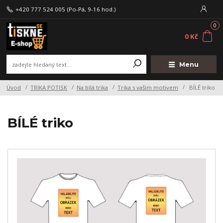
+420 777 524 005
(Po-Pá, 9-16 hod.)
0
0 Kč
Menu
Úvod
TRIKA POTISK
Na bílá trika
Trika s vašim motivem
BÍLÉ triko
BÍLÉ triko