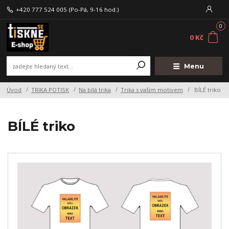
+420 777 524 005
(Po-Pá, 9-16 hod.)
0
0 Kč
Menu
Úvod
TRIKA POTISK
Na bílá trika
Trika s vašim motivem
BÍLÉ triko
BÍLÉ triko