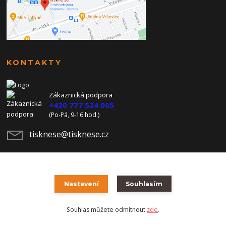
KONTAKTY
Zákaznická podpora
+420 777 524 005
(Po-Pá, 9-16 hod.)
tisknese@tisknese.cz
Nastavení
Souhlasím
Souhlas můžete odmítnout
zde
.
Vytvořeno na
Eshop-rychle.cz