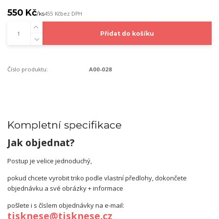
550 Kč
/
ks
455 Kč
bez DPH
Přidat do košíku
Číslo produktu:
A00-028
Kompletní specifikace
Jak objednat?
Postup je velice jednoduchý,
pokud chcete vyrobit triko podle vlastní předlohy, dokončete
objednávku a své obrázky + informace
pošlete i s číslem objednávky na e-mail:
tisknese@tisknese.cz